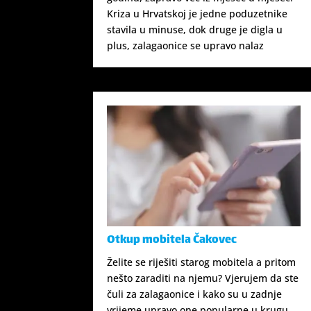
Kriza u Hrvatskoj je jedne poduzetnike
stavila u minuse, dok druge je digla u
plus, zalagaonice se upravo nalaz
Otkup mobitela Čakovec
Želite se riješiti starog mobitela a pritom
nešto zaraditi na njemu? Vjerujem da ste
čuli za zalagaonice i kako su u zadnje
vrijeme upravo one popularne u krugu