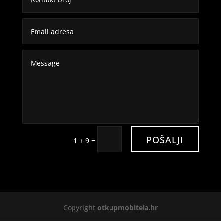
POŠALJI
=
1 + 9
Copyright
otkupmobitela.hr