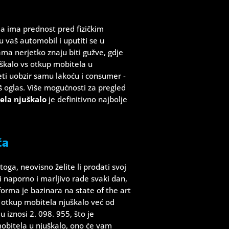
la ima prednost pred fizičkim
 vaš automobil i uputiti se u
ama nerjetko znaju biti gužve, gdje
škalo vs otkup mobitela u
eti uobzir samu lakoću i consumer -
aš oglas. Više mogućnosti za pregled
ela njuškalo
je definitivno najbolje
ča
ga, neovisno želite li prodati svoj
ji naporno i marljivo rade svaki dan,
forma je bazinara na state of the art
a otkup mobitela njuškalo već od
 iznosi 2. 098. 955, što je
mobitela u njuškalo, ono će vam