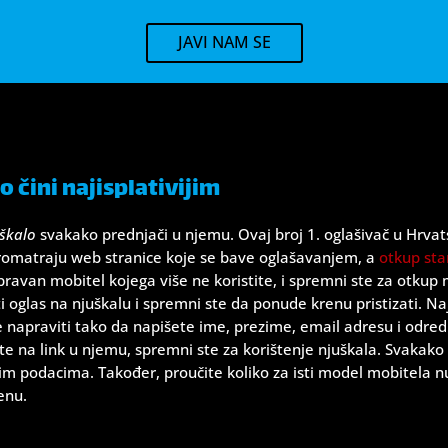
JAVI NAM SE
 čini najisplativijim
škalo
svakako prednjači u njemu. Ovaj broj 1. oglašivač u Hrvat
omatraju web stranice koje se bave oglašavanjem, a
otkup sta
spravan mobitel kojega više ne koristite, i spremni ste za otkup 
oglas na njuškalu i spremni ste da ponude krenu pristizati. Najp
te napraviti tako da napišete ime, prezime, email adresu i odre
nete na link u njemu, spremni ste za korištenje njuškala. Svakako
m podacima. Također, proučite koliko za isti model mobitela nu
enu.