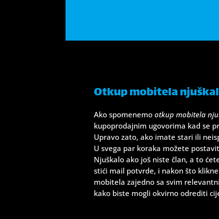
Otkup mobitela njuškalo
Ako spomenemo
otkup mobitela nju
kupoprodajnim ugovorima kad se pr
Upravo zato, ako imate stari ili nei
U svega par koraka možete postaviti 
Njuškalo ako još niste član, a to će
stići mail potvrde, i nakon što klik
mobitela zajedno sa svim relevantni
kako biste mogli okvirno odrediti cij