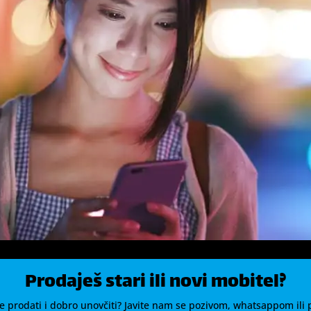
Prodaješ stari ili novi mobitel?
ite prodati i dobro unovčiti? Javite nam se pozivom, whatsappom ili