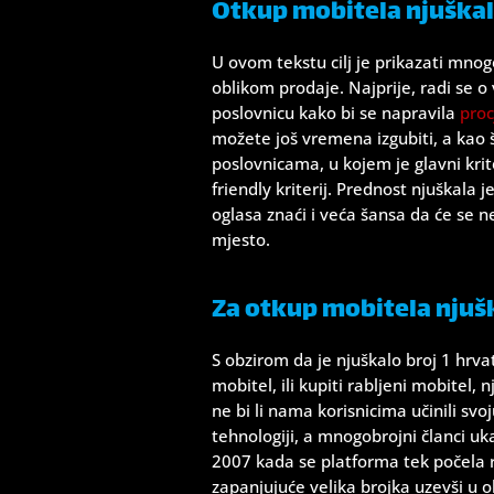
Otkup mobitela njuškal
U ovom tekstu cilj je prikazati mno
oblikom prodaje. Najprije, radi se o
poslovnicu kako bi se napravila
proc
možete još vremena izgubiti, a kao 
poslovnicama, u kojem je glavni kri
friendly kriterij. Prednost njuškala 
oglasa znaći i veća šansa da će se n
mjesto.
Za otkup mobitela njuš
S obzirom da je njuškalo broj 1 hrva
mobitel, ili kupiti rabljeni mobitel,
ne bi li nama korisnicima učinili sv
tehnologiji, a mnogobrojni članci uk
2007 kada se platforma tek počela ra
zapanjujuće velika brojka uzevši u o