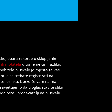
skoj obara rekorde u sklopljenim
rih mobitela
u tome ne čini razliku.
mobitela njuškalo je mjesto za vas.
rije se trebate registrirati na
dite lozinku. Ubrzo će vam na mail
 savjetujemo da u oglas stavite sliku
de ostali prodavatelji na njuškalu