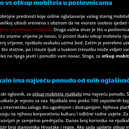
o vs otkup mobitela u poslovnicama
gobrojne prednosti koje online oglašavanje vašeg starog mobite
 velikoj uštedi vremena s obzirom da ne morate osobno sjedati u
jena vrijednosti mobitela
. Druga važna stvar je što u poslovnic
što znamo: vrijeme je novac. U prvom duelu otkup mobitela nju
terij vrijeme, njuškalo svakako uzima bod. Zatim je potrebno uz
je što stotine, pa i tisuće ljudi u svakom trenutku može vidjeti v
eko na njega javiti i ponuditi vam novac. Stoga, za
otkup mobit
kalo ima najveću ponudu od svih oglašiva
tski oglasnik, za
otkup mobitela njuškalo
ima najveću ponudu. Sto
 njuškalo je mjesto za vas. Njuškalo ima preko 100 zaposlenih ko
oju internetsku uslugu što ugodnijom i dostupnijom. Njihova plat
azuju na njihovu korporativnu kulturu i odlične radne uvjete. Z
zvijati je zamjetno prednjačio. Danas broj korisnika na njuškalu
bzir broj stanovnika Hrvatske i regije. Ako sada upišete otkup 