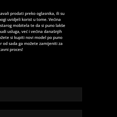
vali prodati preko oglasnika, ili su
gi uvidjeli korist u tome. Većina
 starog mobitela te da si puno lakše
di usluga, već i većina današnjih
ožete si kupiti novi model po puno
jer od sada ga možete zamijeniti za
tavni proces!