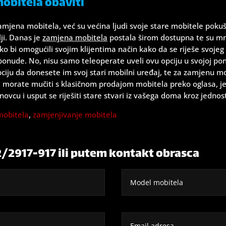
obitela obaviti
zamjena mobitela, već su većina ljudi svoje stare mobitele pokuša
ji. Danas je
zamjena mobitela
postala širom dostupna te su mno
ko bi omogućili svojim klijentima način kako da se riješe svojeg
onude. No, nisu samo teleoperate uveli ovu opciju u svojoj ponu
ciju da donesete im svoj stari mobilni uređaj, te za zamjenu m
 se ne morate mučiti s klasičnom prodajom mobitela preko oglasa, 
novcu i usput se riješiti stare stvari iz vašega doma kroz jednos
mobitela
,
zamjenjivanje mobitela
2/2917-917 ili putem kontakt obrasca