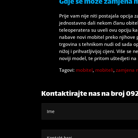
Gdje se može zamjena m
Prije vam nije niti postajala opcija 
jednostavno dali nekom članu obitel
teleoperatera su uveli ovu opciju ka
nabave novi mobitel preko njihove p
trgovina s tehnikom nudi od sada op
nižoj i prihvatljivijoj cijeni. Više
noviji model, te pritom uštedjeti na 
Tagovi:
mobitel
,
mobiteli
,
zamjena 
Kontaktirajte nas na broj 09