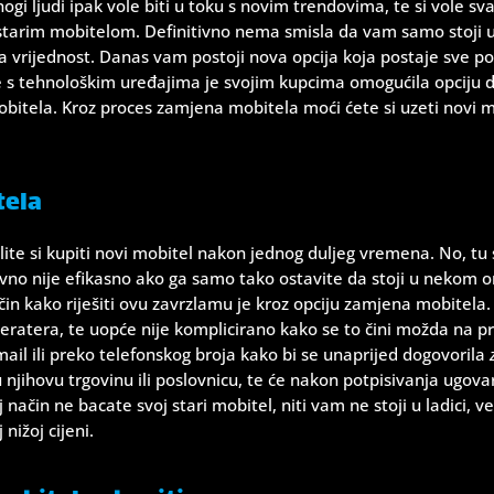
 ljudi ipak vole biti u toku s novim trendovima, te si vole sva
 starim mobitelom. Definitivno nema smisla da vam samo stoji u n
ima vrijednost. Danas vam postoji nova opcija koja postaje sve p
 s tehnološkim uređajima je svojim kupcima omogućila opciju d
 mobitela. Kroz proces zamjena mobitela moći ćete si uzeti novi 
tela
ite si kupiti novi mobitel nakon jednog duljeg vremena. No, tu 
ivno nije efikasno ako ga samo tako ostavite da stoji u nekom or
čin kako riješiti ovu zavrzlamu je kroz opciju zamjena mobitela
ratera, te uopće nije komplicirano kako se to čini možda na prv
-mail ili preko telefonskog broja kako bi se unaprijed dogovorila
njihovu trgovinu ili poslovnicu, te će nakon potpisivanja ugova
 način ne bacate svoj stari mobitel, niti vam ne stoji u ladici, već
nižoj cijeni.