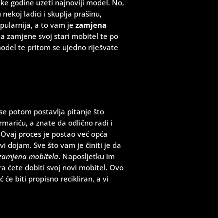
ke godine uzeti najnoviji model. No,
ekoj ladici i skuplja prašinu,
opularnija, a to vam je
zamjena
a zamjene svoj stari mobitel te po
model te pritom se ujedno riješvate
se potom postavlja pitanje što
mariću, a znate da odlično radi i
. Ovaj proces je postao već opća
i dojam. Sve što vam je činiti je da
zamjena mobitela
. Naposljetku im
ra ćete dobiti svoj novi mobitel. Ovo
 će biti propisno recikliran, a vi