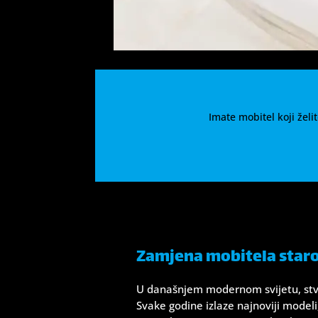
Imate mobitel koji žel
Zamjena mobitela staro
U današnjem modernom svijetu, stvari
Svake godine izlaze najnoviji model