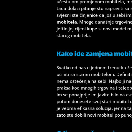
učestalom promjenom mobitela, mnogi
tada dolazi pitanje što napraviti sa
svjesni ste činjenice da još u sebi 
mobitela
. Mnoge današnje trgovine
jeftinijoj cijeni kupe si novi model
starog mobitela.
Kako ide zamjena mobi
Svatko od nas u jednom trenutku žel
učiniti sa starim mobitelom. Definit
nema oštećenja na sebi. Najbolji na
praksa kod mnogih trgovina i teleope
im se ponajprije im javite bilo na e
potom donesete svoj stari mobitel u 
je veoma efikasna solucija, jer na taj
zato ste dobili novi mobitel po punoj 