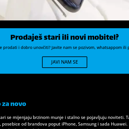
Prodaješ stari ili novi mobitel?
ite prodati i dobro unovčiti? Javite nam se pozivom, whatsappom ili
JAVI NAM SE
 za novo
 se mijenjaju brzinom munje i stalno se pojavljuju noviteti. Ta
i, posebice od brandova poput iPhone, Samsung i sada Huawei. 