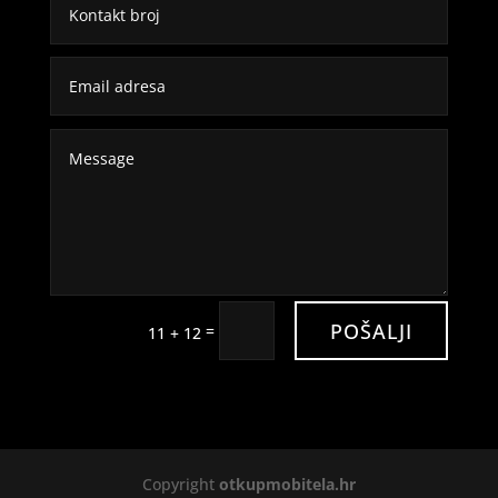
POŠALJI
=
11 + 12
Copyright
otkupmobitela.hr