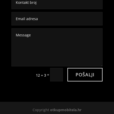
POŠALJI
=
12 + 3
Copyright
otkupmobitela.hr