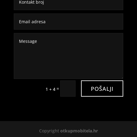
POŠALJI
=
1 + 4
Copyright
otkupmobitela.hr