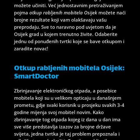
možete učiniti. Već jednostavnim pretraživanjem
pojma
otkup rabljenih mobitela Osijek
možete naći
brojne rezultate koji vam olakšavaju vašu
preprodaju. Sve to naravno pod uvjetom da je
Osijek grad u kojem trenutno živite. Odaberite
jednu od ponuđenih tvrtki koje se bave otkupom i
zaradite novac!
Otkup rabljenih mobitela Osijek:
SmartDoctor
Zbrinjavanje elektroničkog otpada, a posebice
mobitela koji su u velikom opticaju u današnjem
prometu, gdje svaki korisnik u prosjeku svakih 3-4
godine mijenja svoj mobitel novim. Kako
zbrinjavanje tog otpada kojeg iz dana u dan ima
sve više predstavlja izazov za brojne države
svijeta, jedna tvrtka je taj problem prepoznala i