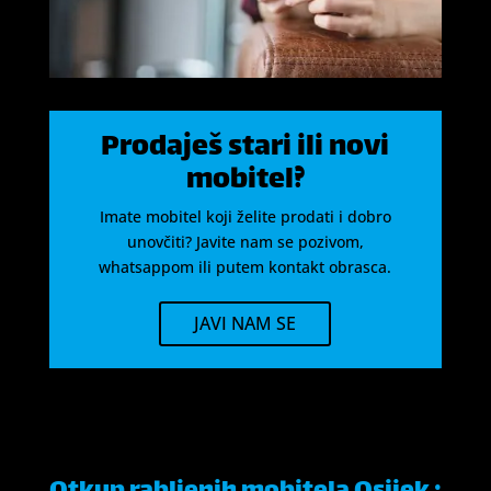
Prodaješ stari ili novi
mobitel?
Imate mobitel koji želite prodati i dobro
unovčiti? Javite nam se pozivom,
whatsappom ili putem kontakt obrasca.
JAVI NAM SE