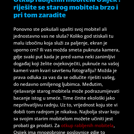
Otkup rabljenih mobitela Osijek :
riješite se starog mobitela brzo i
pri tom zaradite
Ponovno ste pokušali upaliti svoj mobitel ali
jednostavno vas ne sluša? Koliko god stiskali tu
malu izbočinu koja služi za paljenje, ekran je
uporno crn? Ili vas možda smeta puknuta kamera,
gdje svaki put kada je pred vama neki zanimljivi
događaj koji želite ovjekovječiti, puknuće na vašoj
kameri vam kvari savršenu fotografiju? Možda je
prava odluka za vas da se odlučite riješiti vašeg,
do nedavno omiljenog ljubimca. Međutim,
rješavanje starog mobitela može podrazumijevati
bacanje istog u smeće. Time činite ekološki jako
neprihvatljivu radnju. Uz to, vrijednost koju ste vi
dobili tom radnjom je nikakva. Najbolja stvar koju
sa svojim starim mobitelom možete učiniti jest
probati ga prodati. Za
otkup rabljenih mobitela
,
Osijek ima mnogobrojne poslovnice gdje to