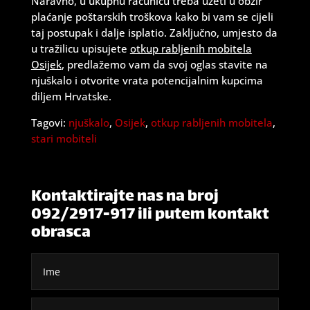
Naravno, u ukupnu računicu treba uzeti u obzir
plaćanje poštarskih troškova kako bi vam se cijeli
taj postupak i dalje isplatio. Zaključno, umjesto da
u tražilicu upisujete
otkup rabljenih mobitela
Osijek
, predlažemo vam da svoj oglas stavite na
njuškalo i otvorite vrata potencijalnim kupcima
diljem Hrvatske.
Tagovi:
njuškalo
,
Osijek
,
otkup rabljenih mobitela
,
stari mobiteli
Kontaktirajte nas na broj
092/2917-917 ili putem kontakt
obrasca