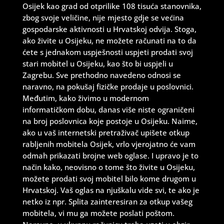
Osijek kao grad od otprilike 108 tisuća stanovnika,
zbog svoje veličine, nije mjesto gdje se većina
gospodarske aktivnosti u Hrvatskoj odvija. Stoga,
ako živite u Osijeku, ne možete računati na to da
ćete s jednakom uspješnosti uspjeti prodati svoj
stari mobitel u Osijeku, kao što bi uspjeli u
Zagrebu. Sve prethodno navedeno odnosi se
naravno, na pokušaj fizičke prodaje u poslovnici.
Međutim, kako živimo u modernom
informatičkom dobu, danas više niste ograničeni
na broj poslovnica koje postoje u Osijeku. Naime,
ako u vaš internetski pretraživač upišete otkup
rabljenih mobitela Osijek, vrlo vjerojatno će vam
odmah prikazati brojne web oglase. I upravo je to
način kako, neovisno o tome što živite u Osijeku,
možete prodati svoj mobitel bilo kome drugom u
Hrvatskoj. Vaš oglas na njuškalu vide svi, te ako je
netko iz npr. Splita zainteresiran za otkup vašeg
mobitela, vi mu ga možete poslati poštom.