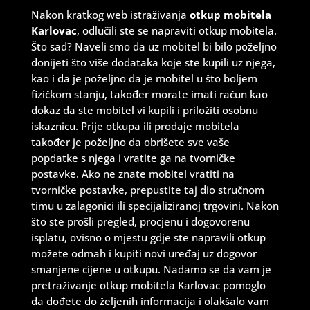
Nakon kratkog web istraživanja
otkup mobitela
Karlovac
, odlučili ste se napraviti otkup mobitela.
Što sad? Naveli smo da uz mobitel bi bilo poželjno
donijeti što više dodataka koje ste kupili uz njega,
kao i da je poželjno da je mobitel u što boljem
fizičkom stanju, također morate imati račun kao
dokaz da ste mobitel vi kupili i priložiti osobnu
iskaznicu. Prije otkupa ili prodaje mobitela
također je poželjno da obrišete sve vaše
popdatke s njega i vratite ga na tvorničke
postavke. Ako ne znate mobitel vratiti na
tvorničke postavke, prepustite taj dio stručnom
timu u zalagonici ili specijaliziranoj trgovini. Nakon
što ste prošli pregled, procjenu i dogovorenu
isplatu, ovisno o mjestu gdje ste napravili otkup
možete odmah i kupiti novi uređaj uz dogovor
smanjene cijene u otkupu. Nadamo se da vam je
pretraživanje otkup mobitela Karlovac pomoglo
da dođete do željenih informacija i olakšalo vam