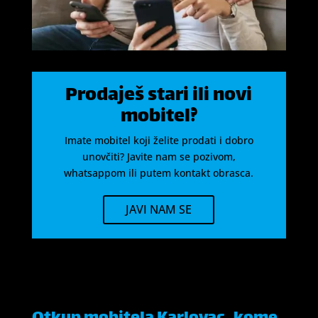
Prodaješ stari ili novi
mobitel?
Imate mobitel koji želite prodati i dobro
unovčiti? Javite nam se pozivom,
whatsappom ili putem kontakt obrasca.
JAVI NAM SE