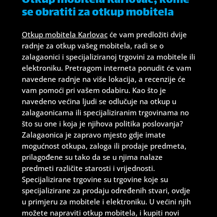
Otkup mobitela Karlovac, kome
se obratiti za otkup mobitela
Otkup mobitela Karlovac
će vam predložiti dvije
radnje za otkup vašeg mobitela, radi se o
zalagaonici i specijaliziranoj trgovini za mobitele ili
elektroniku. Pretragom interneta ponudit će vam
navedene radnje na više lokacija, a recenzije će
vam pomoći pri vašem odabiru. Kao što je
navedeno većina ljudi se odlučuje na otkup u
zalagaonicama ili specijaliziranim trgovinama no
što su one i koja je njihova politika poslovanja?
Zalagaonica je zapravo mjesto gdje imate
mogućnost otkupa, zaloga ili prodaje predmeta,
prilagođene su tako da se u njima nalaze
predmeti različite starosti i vrijednosti.
Specijalizirane trgovine su trgovine koje su
specijalizirane za prodaju određenih stvari, ovdje
u primjeru za mobitele i elektroniku. U većini njih
možete napraviti otkup mobitela, i kupiti novi