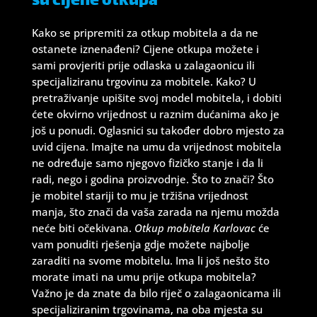
su cijene otkupa
Kako se pripremiti za otkup mobitela a da ne
ostanete iznenađeni? Cijene otkupa možete i
sami provjeriti prije odlaska u zalagaonicu ili
specijaliziranu trgovinu za mobitele. Kako? U
pretraživanje upišite svoj model mobitela, i dobiti
ćete okvirno vrijednost u raznim dućanima ako je
još u ponudi. Oglasnici su također dobro mjesto za
uvid cijena. Imajte na umu da vrijednost mobitela
ne određuje samo njegovo fizičko stanje i da li
radi, nego i godina proizvodnje. Što to znači? Što
je mobitel stariji to mu je tržišna vrijednost
manja, što znači da vaša zarada na njemu možda
neće biti očekivana.
Otkup mobitela Karlovac
će
vam ponuditi rješenja gdje možete najbolje
zaraditi na svome mobitelu. Ima li još nešto što
morate imati na umu prije otkupa mobitela?
Važno je da znate da bilo riječ o zalagaonicama ili
specijaliziranim trgovinama, na oba mjesta su