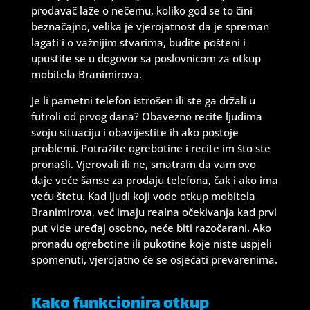
prodavač laže o nečemu, koliko god se to čini
beznačajno, velika je vjerojatnost da je spreman
lagati i o važnijim stvarima, budite pošteni i
upustite se u dogovor sa poslovnicom za otkup
mobitela Branimirova.
Je li pametni telefon istrošen ili ste ga držali u
futroli od prvog dana? Obavezno recite ljudima
svoju situaciju i obavijestite ih ako postoje
problemi. Potražite ogrebotine i recite im što ste
pronašli. Vjerovali ili ne, smatram da vam ovo
daje veće šanse za prodaju telefona, čak i ako ima
veću štetu. Kad ljudi koji vode
otkup mobitela
Branimirova
, već imaju realna očekivanja kad prvi
put vide uređaj osobno, neće biti razočarani. Ako
pronađu ogrebotine ili pukotine koje niste uspjeli
spomenuti, vjerojatno će se osjećati prevarenima.
Kako funkcionira otkup