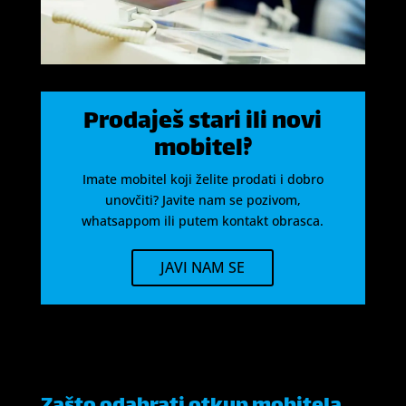
Prodaješ stari ili novi
mobitel?
Imate mobitel koji želite prodati i dobro
unovčiti? Javite nam se pozivom,
whatsappom ili putem kontakt obrasca.
JAVI NAM SE