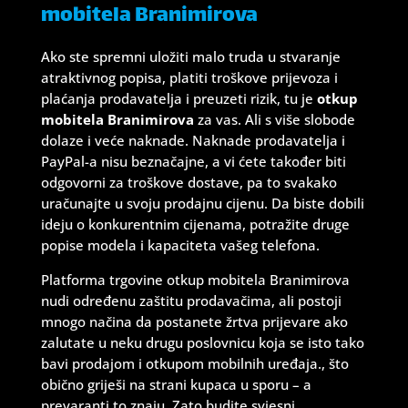
mobitela Branimirova
Ako ste spremni uložiti malo truda u stvaranje
atraktivnog popisa, platiti troškove prijevoza i
plaćanja prodavatelja i preuzeti rizik, tu je
otkup
mobitela Branimirova
za vas. Ali s više slobode
dolaze i veće naknade. Naknade prodavatelja i
PayPal-a nisu beznačajne, a vi ćete također biti
odgovorni za troškove dostave, pa to svakako
uračunajte u svoju prodajnu cijenu. Da biste dobili
ideju o konkurentnim cijenama, potražite druge
popise modela i kapaciteta vašeg telefona.
Platforma trgovine otkup mobitela Branimirova
nudi određenu zaštitu prodavačima, ali postoji
mnogo načina da postanete žrtva prijevare ako
zalutate u neku drugu poslovnicu koja se isto tako
bavi prodajom i otkupom mobilnih uređaja., što
obično griješi na strani kupaca u sporu – a
prevaranti to znaju. Zato budite svjesni.