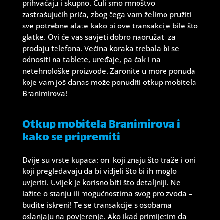
prihvaćaju i skupno. Čuli smo mnoštvo
zastrašujućih priča, zbog čega vam želimo pružiti
sve potrebne alate kako bi ove transakcije bile što
glatke. Ovi će vas savjeti dobro naoružati za
prodaju telefona. Većina koraka trebala bi se
odnositi na tablete, uređaje, pa čak i na
netehnološke proizvode. Zaronite u more ponuda
koje vam još danas može ponuditi otkup mobitela
Branimirova!
Otkup mobitela Branimirova i
kako se pripremiti
Dvije su vrste kupaca: oni koji znaju što traže i oni
koji pregledavaju da bi vidjeli što bi ih moglo
uvjeriti. Uvijek je korisno biti što detaljniji. Ne
lažite o stanju ili mogućnostima svog proizvoda –
budite iskreni! Te se transakcije s osobama
oslanjaju na povjerenje. Ako ikad primijetim da