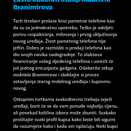
Zašto odabrati otkup mobitela
Branimirova
Tech štreberi prolaze kroz pametne telefone kao
da su za jednokratnu upotrebu. Teško je odoljeti
porivu raspakiranja, milovanja i prvog uključivanja
novog uređaja. Život pametnog telefona nije
jeftin. Dobro je razmisliti o prodaji telefona kao
dio svojih navika nadogradnje. To olakšava
financiranje vašeg sljedećeg telefona i usrećit će
još jednog entuzijasta gadgeta. Odaberite
otkup
mobitela Branimirova
i olakšajte si proces
ostavljanja starog mobilnog uređaja i kupovinu
novog.
Otkupnim tvrtkama svakodnevno trebaju svježi
uređaji, borit će se da vam ponude najbolju cijenu,
ali ponekad količina izbora može zbuniti. Svakako
pročitajte svaki profil kupca kako biste bili sigurni
da razumijete kako i kada oni isplaćuju. Neki kupci